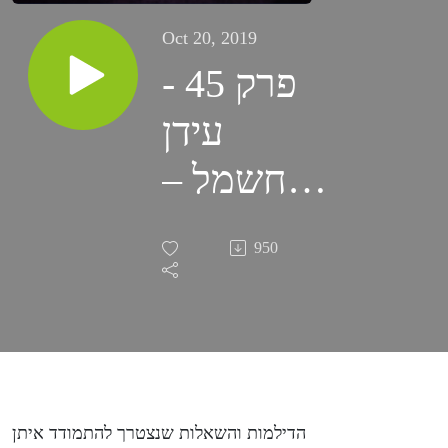
Oct 20, 2019
פרק 45 -
עידן
החשמל –
דילמות
950
ברגולציה
על
אופניים
וקורקינטים
הדילמות והשאלות שנצטרך להתמודד איתן